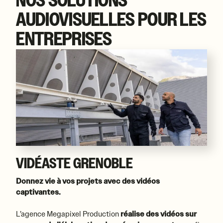
NOS SOLUTIONS
l’envie de voyager. Nos photos et vidéos
AUDIOVISUELLES POUR LES
subliment paysages, lieux et expériences
pour révéler toute l’émotion de votre
ENTREPRISES
destination.
VIDÉASTE GRENOBLE
Donnez vie à vos projets avec des vidéos
captivantes.
L’agence Megapixel Production
réalise des vidéos sur